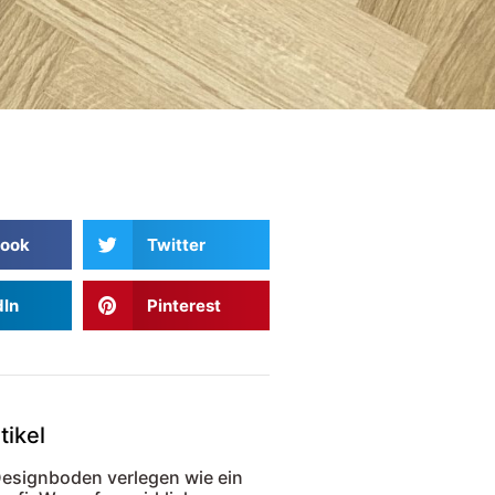
ook
Twitter
dIn
Pinterest
tikel
esignboden verlegen wie ein