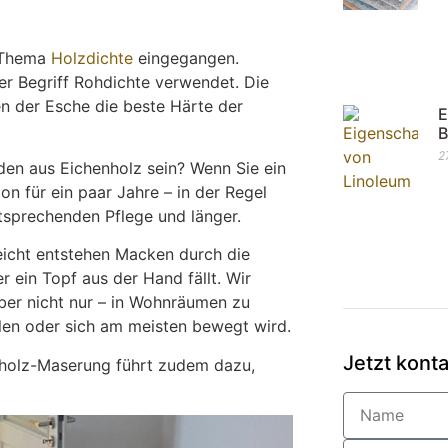
s Thema
Holzdichte
eingegangen.
er Begriff Rohdichte verwendet. Die
en der Esche die beste Härte der
E
B
2
en aus Eichenholz sein? Wenn Sie ein
ion für ein paar Jahre – in der Regel
tsprechenden Pflege und länger.
leicht entstehen Macken durch die
 ein Topf aus der Hand fällt. Wir
ber nicht nur – in Wohnräumen zu
elen oder sich am meisten bewegt wird.
Jetzt kont
nholz-Maserung führt zudem dazu,