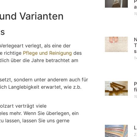
P
 und Varianten
1
ts
N
T
erlegeart verlegt, als eine der
s
e richtige
Pflege und Reinigung
des
1
tlich über die Jahre betrachtet am
setzt, sondern unter anderem auch für
P
h Langlebigkeit erwartet, wie z.b.
f
1
olzart verträgt viele
les mehr. Wenn Sie überlegen, ein
u lassen, lassen Sie uns gerne
L
2