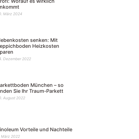
rofi: Worauf es wirklich
ankommt
0. März 2024
ebenkosten senken: Mit
eppichboden Heizkosten
paren
4. Dezember 2022
arkettboden München – so
inden Sie Ihr Traum-Parkett
0. August 2022
inoleum Vorteile und Nachteile
. März 2022